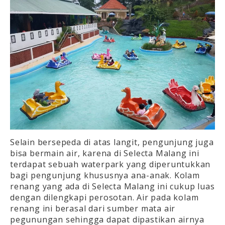
Selain bersepeda di atas langit, pengunjung juga
bisa bermain air, karena di Selecta Malang ini
terdapat sebuah waterpark yang diperuntukkan
bagi pengunjung khususnya ana-anak. Kolam
renang yang ada di Selecta Malang ini cukup luas
dengan dilengkapi perosotan. Air pada kolam
renang ini berasal dari sumber mata air
pegunungan sehingga dapat dipastikan airnya