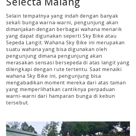
Selecta Malang
Selain tempatnya yang indah dengan banyak
sekali bunga warna-warni, pengunjung akan
dimanjakan dengan berbagai wahana menarik
yang dapat digunakan seperti Sky Bike atau
Sepeda Langit. Wahana Sky Bike ini merupakan
suatu wahana yang bisa digunakan oleh
pengunjung dimana pengunjung akan
merasakan sensasi bersepeda di atas langit yang
dilengkapi dengan rute tertentu. Saat menaiki
wahana Sky Bike ini, pengunjung bisa
mengabadikan moment mereka dari atas taman
yang memperlihatkan cantiknya perpaduan
warni-warni dari hamparan bunga di kebun
tersebut.