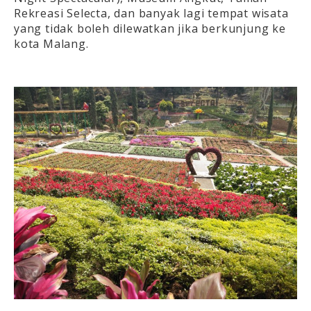
Rekreasi Selecta, dan banyak lagi tempat wisata
yang tidak boleh dilewatkan jika berkunjung ke
kota Malang.