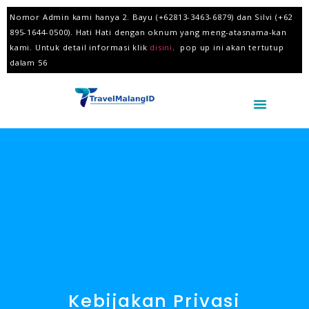
Nomor Admin kami hanya 2. Bayu ‪(+62813-3463-6879‬) dan Silvi ‪(+62
895-1644-0500‬). Hati Hati dengan oknum yang meng-atasnama-kan
kami. Untuk detail informasi klik
disini
.
pop up ini akan tertutup
dalam 55
Kebijakan Privasi